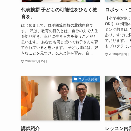
代表挨拶 子どもの可能性をひらく教
ロボット・
育を。
【小学生対象：
OK!】ロボ団
はじめまして、ロボ団箕面校の北端康良で
ミング教育はT
す。 私は、教育の目的とは、自分の力で人生
あり、すでに
を切り開き、幸せに生きる力を養うことだと
ております。 
思います。 あなたも同じ想いでお子さんを育
もプログラミン
てられていると思います。 子ども達には、好
きなことを見つけ、友人と絆を育み、自...
2018年2月3日
2018年2月15日
スクール紹介
講師紹介
レッスン内