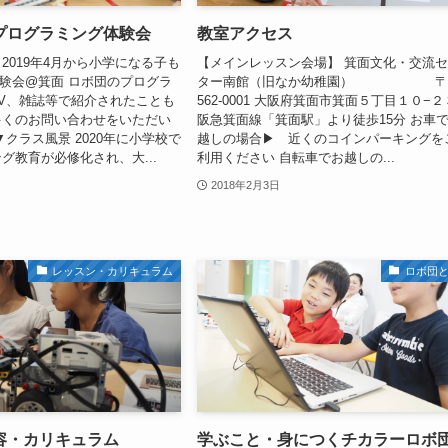
プログラミング体験会
教室アクセス
2019年4月から小学になる子も
【メインレッスン会場】 箕面文化・交流
体験会@箕面 ロボ団のプログラ
ター南館（旧なか幼稚園） 
V、雑誌等で紹介されたことも
562-0001 大阪府箕面市箕面５丁目１０−２
多くのお問い合わせをいただい
阪急箕面線「箕面駅」より徒歩15分 お車
▼クラス風景 2020年に小学校で
越しの場合▶ 近くのコインパーキングを
グ教育が必修化され、大...
利用ください 自転車でお越しの...
2018年2月3日
レッスン・カリキュラム
ロボ団
容・カリキュラム
学ぶこと・身につくチカラーロボ