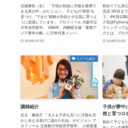
北端康良（右） 「子供が自由に才能を発揮で
初めてでも安心
きる世の中」がビジョン。 子どもの”得意”を
言語 3年目ま
見つけ、“できた”経験が自信とやる気に育つよ
で、4年目以降
うに意識しています。 プロフィール 大阪市立
グ言語Pytho
大学法学部卒。 1996年、内閣府主催「東南ア
ラミングってな
ジア青年の船」に日本代表メンバ...
グとは、プログラ
2018年2月3日
2018年2月3日
スクール紹介
講師紹介
子供が夢中
然と育つロ
足立 麻由子 「大人も子供も互いに才能を活
かし合える喜びに溢れた社会」がビジョン プ
初めて子ども
ロフィール 立命館大学経営学部卒。 人材派遣
をしている場