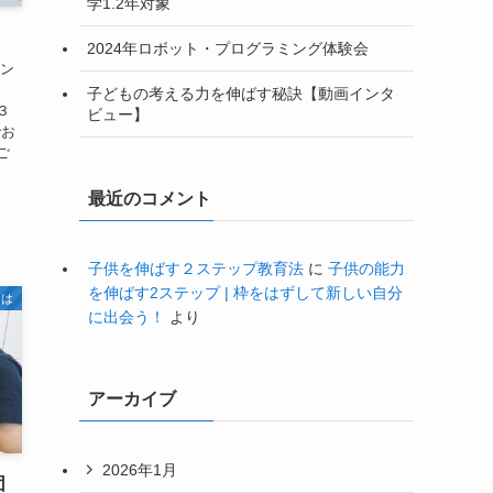
学1.2年対象
2024年ロボット・プログラミング体験会
セン
〒
子どもの考える力を伸ばす秘訣【動画インタ
３
ビュー】
でお
ご
最近のコメント
子供を伸ばす２ステップ教育法
に
子供の能力
を伸ばす2ステップ | 枠をはずして新しい自分
とは
に出会う！
より
アーカイブ
2026年1月
団